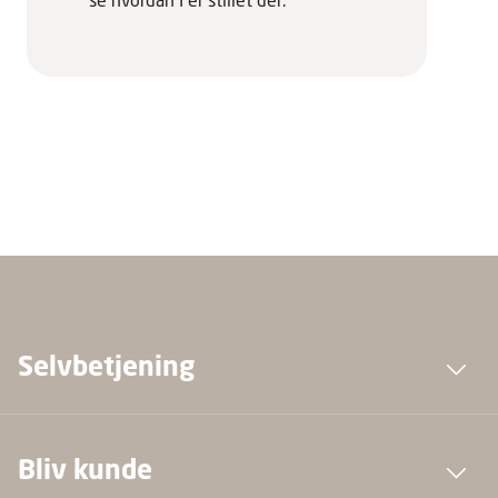
se hvordan I er stillet dér.
Selvbetjening
Bliv kunde