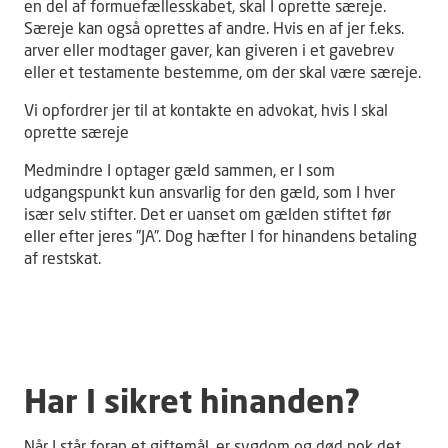
en del af formuefællesskabet, skal I oprette særeje.
Særeje kan også oprettes af andre. Hvis en af jer f.eks.
arver eller modtager gaver, kan giveren i et gavebrev
eller et testamente bestemme, om der skal være særeje.
Vi opfordrer jer til at kontakte en advokat, hvis I skal
oprette særeje
Medmindre I optager gæld sammen, er I som
udgangspunkt kun ansvarlig for den gæld, som I hver
især selv stifter. Det er uanset om gælden stiftet før
eller efter jeres ”JA”. Dog hæfter I for hinandens betaling
af restskat.
Har I sikret hinanden?
Når I står foran et giftemål, er sygdom og død nok det