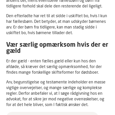
andens del, mens eventuelle fællesbørn og børn fra
tidligere forhold skal dele den resterende del ligeligt.
Den efterladte har ret til at sidde i uskiftet bo, hvis I kun
har fællesbørn. Det betyder, at man udskyder børnenes
arv. Er der børn fra tidligere, kan man stadig sidde i
uskiftet bo, hvis børnene tillader det.
Vær særlig opmærksom hvis der er
gæld
Er der gæld - enten fælles gæld eller kun hos den
afdøde, så kræver det særlig opmærksomhed, for der
findes mange forskellige skifteformer for dødsboer.
Arv, begunstigelse og testamente indeholder en masse
vigtige overvejelser, og mange særlige og komplekse
regler. Derfor anbefaler vi, at I søge rådgivning hos en
advokat, for at sikre jer mod negative overraskelser, og
for at det hele bliver, som I faktisk ønsker det.