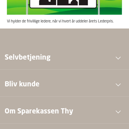
Vi hylder de frivillige ledere, når vi hvert år uddeler årets Lederpris.
Selvbetjening
Bliv kunde
Om Sparekassen Thy