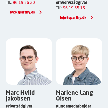
Tlf.:
96 19 56 20
erhvervsrådgiver
Tlf.:
96 19 55 15
lvk@sparthy.dk
loje@sparthy.dk
Marc Hviid
Marlene Lang
Jakobsen
Olsen
Privatrådgiver
Kundemedarbejder