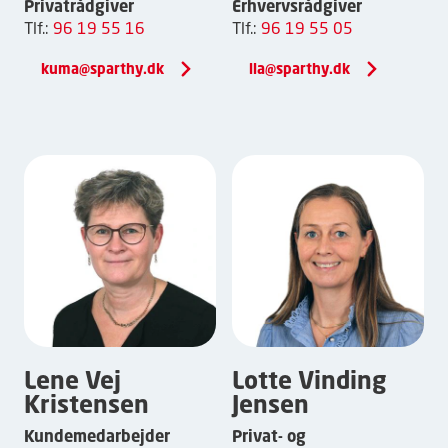
Privatrådgiver
Erhvervsrådgiver
Tlf.:
96 19 55 16
Tlf.:
96 19 55 05
kuma@sparthy.dk
lla@sparthy.dk
Lene Vej
Lotte Vinding
Kristensen
Jensen
Kundemedarbejder
Privat- og