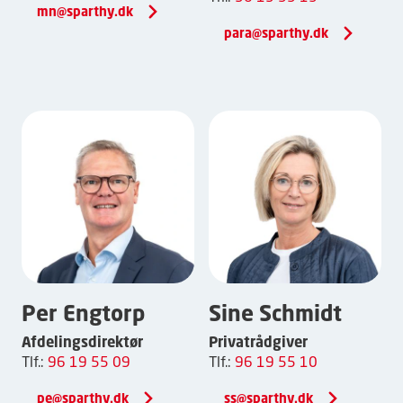
mn@sparthy.dk
para@sparthy.dk
Per Engtorp
Sine Schmidt
Afdelingsdirektør
Privatrådgiver
Tlf.:
96 19 55 09
Tlf.:
96 19 55 10
pe@sparthy.dk
ss@sparthy.dk