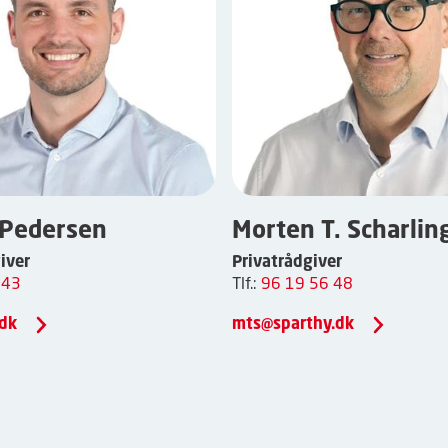
 Pedersen
Morten T. Scharlin
iver
Privatrådgiver
 43
Tlf.:
96 19 56 48
.dk
mts@sparthy.dk