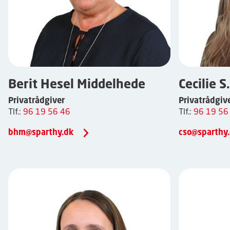
Berit Hesel Middelhede
Cecilie S
Privatrådgiver
Privatrådgiv
Tlf.:
96 19 56 46
Tlf.:
96 19 56
bhm@sparthy.dk
cso@sparthy