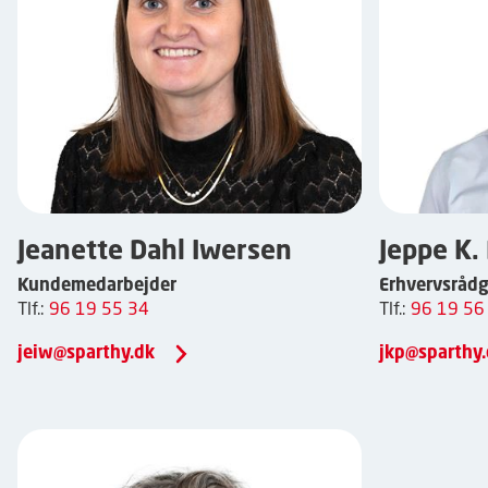
Jeanette Dahl Iwersen
Jeppe K.
Kundemedarbejder
Erhvervsrådg
Tlf.:
96 19 55 34
Tlf.:
96 19 56
jeiw@sparthy.dk
jkp@sparthy