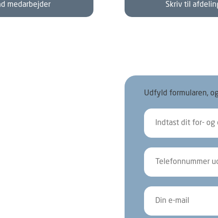
nd medarbejder
Skriv til afdeli
Udfyld formularen, og 