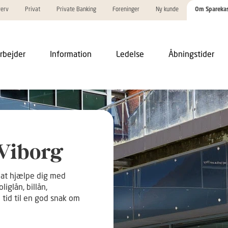
verv
Privat
Private Banking
Foreninger
Ny kunde
Om Spareka
rbejder
Information
Ledelse
Åbningstider
Viborg
il at hjælpe dig med
iglån, billån,
d tid til en god snak om