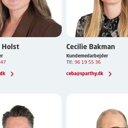
. Holst
Cecilie Bakman
er
Kundemedarbejder
 47
Tlf.:
96 19 55 36
.dk
ceba@sparthy.dk