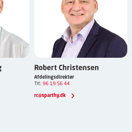
g
Robert Christensen
Afdelingsdirektør
Tlf.:
96 19 56 44
rc@sparthy.dk