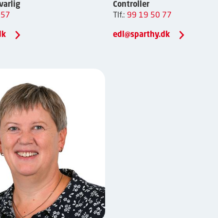
varlig
Controller
 57
Tlf.:
99 19 50 77
dk
edl@sparthy.dk