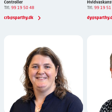
Controller
Hvidvaskans
Tlf.:
99 19 50 48
Tlf.:
99 19 51
crb@sparthy.dk
dy@sparthy.