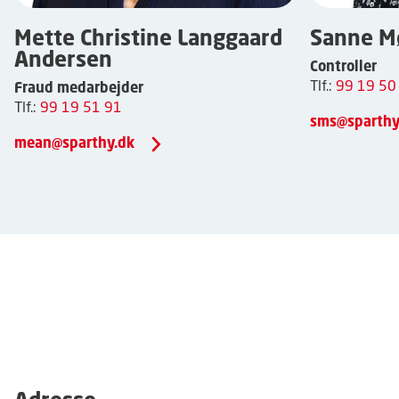
Mette Christine Langgaard
Sanne M
Andersen
Controller
Tlf.:
99 19 50
Fraud medarbejder
Tlf.:
99 19 51 91
sms@sparthy
mean@sparthy.dk