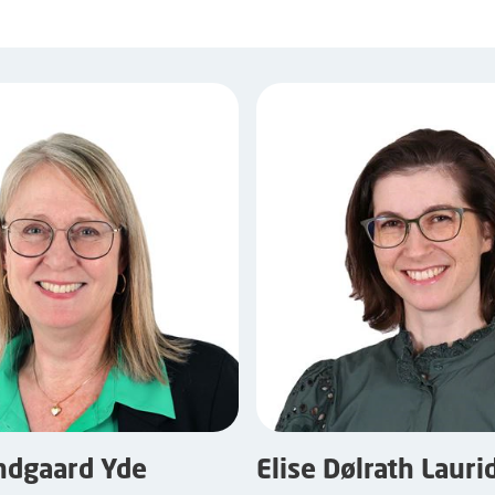
indgaard Yde
Elise Dølrath Lauri