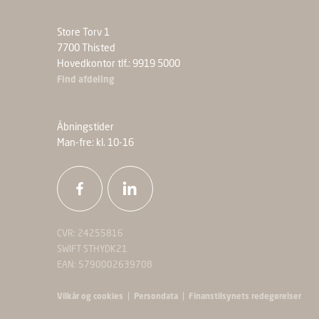
Store Torv 1
7700 Thisted
Hovedkontor tlf.: 9919 5000
Find afdeling
Åbningstider
Man-fre: kl. 10-16
CVR: 24255816
SWIFT STHYDK21
EAN: 5790002639708
|
|
Vilkår og cookies
Persondata
Finanstilsynets redegørelser