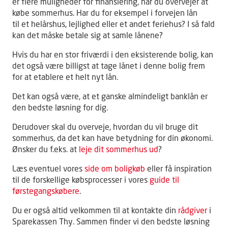
er flere muligheder for finansiering, når du overvejer at
købe sommerhus. Har du for eksempel i forvejen lån
til et helårshus, lejlighed eller et andet feriehus? I så fald
kan det måske betale sig at samle lånene?
Hvis du har en stor friværdi i den eksisterende bolig, kan
det også være billigst at tage lånet i denne bolig frem
for at etablere et helt nyt lån.
Det kan også være, at et ganske almindeligt banklån er
den bedste løsning for dig.
Derudover skal du overveje, hvordan du vil bruge dit
sommerhus, da det kan have betydning for din økonomi.
Ønsker du f.eks. at
leje dit sommerhus ud
?
Læs eventuel vores
side om boligkøb
eller få inspiration
til de forskellige købsprocesser i vores
guide til
førstegangskøbere
.
Du er også altid velkommen til at kontakte din
rådgiver
i
Sparekassen Thy. Sammen finder vi den bedste løsning