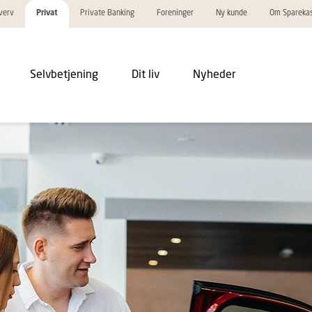
verv
Privat
Private Banking
Foreninger
Ny kunde
Om Spareka
Selvbetjening
Dit liv
Nyheder