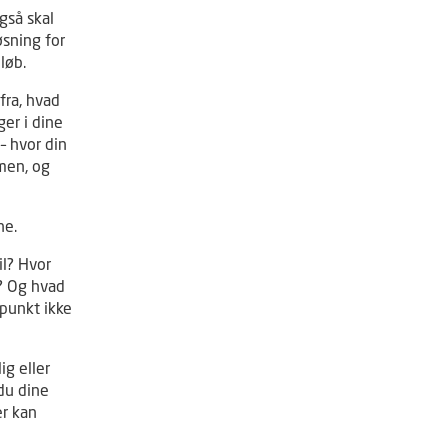
gså skal
øsning for
løb.
fra, hvad
ger i dine
– hvor din
men, og
ne.
il? Hvor
? Og hvad
spunkt ikke
ig eller
 du dine
er kan