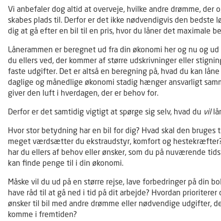
Vi anbefaler dog altid at overveje, hvilke andre drømme, der o
skabes plads til. Derfor er det ikke nødvendigvis den bedste l
dig at gå efter en bil til en pris, hvor du låner det maximale be
Lånerammen er beregnet ud fra din økonomi her og nu og ud 
du ellers ved, der kommer af større udskrivninger eller stignin
faste udgifter. Det er altså en beregning på, hvad du kan låne 
daglige og månedlige økonomi stadig hænger ansvarligt sam
giver den luft i hverdagen, der er behov for.
Derfor er det samtidig vigtigt at spørge sig selv, hvad du
vil
lå
Hvor stor betydning har en bil for dig? Hvad skal den bruges t
meget værdsætter du ekstraudstyr, komfort og hestekræfter
har du ellers af behov eller ønsker, som du på nuværende tid
kan finde penge til i din økonomi.
Måske vil du ud på en større rejse, lave forbedringer på din bol
have råd til at gå ned i tid på dit arbejde? Hvordan prioriterer
ønsker til bil med andre drømme eller nødvendige udgifter, d
komme i fremtiden?