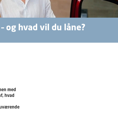
– og hvad vil du låne?
mmen med
f, hvad
nuværende