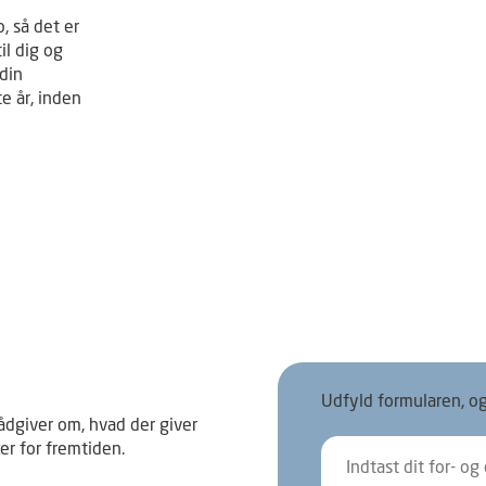
, så det er
il dig og
 din
e år, inden
Udfyld formularen, og 
ådgiver om, hvad der giver
er for fremtiden.