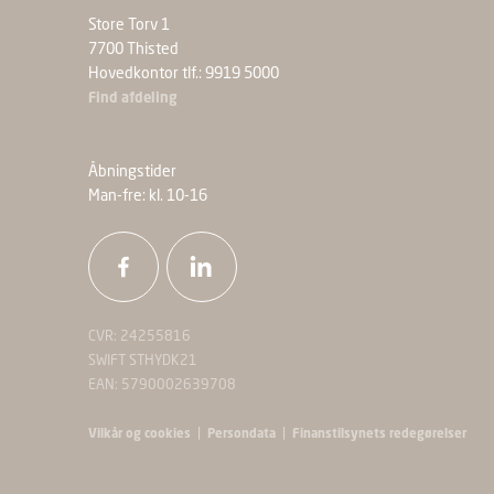
Store Torv 1
7700 Thisted
Hovedkontor tlf.: 9919 5000
Find afdeling
Åbningstider
Man-fre: kl. 10-16
CVR: 24255816
SWIFT STHYDK21
EAN: 5790002639708
|
|
Vilkår og cookies
Persondata
Finanstilsynets redegørelser