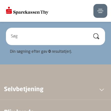
Din søgning efter
gav
0
resultat(er).
Selvbetjening