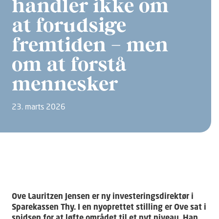
handler ikke om
at forudsige
fremtiden – men
om at forstå
mennesker
23. marts 2026
Ove Lauritzen Jensen er ny investeringsdirektør i
Sparekassen Thy. I en nyoprettet stilling er Ove sat i
spidsen for at løfte området til et nyt niveau. Han