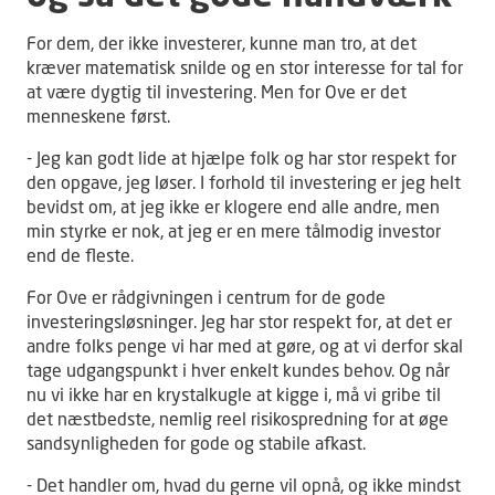
For dem, der ikke investerer, kunne man tro, at det
kræver matematisk snilde og en stor interesse for tal for
at være dygtig til investering. Men for Ove er det
menneskene først.
- Jeg kan godt lide at hjælpe folk og har stor respekt for
den opgave, jeg løser. I forhold til investering er jeg helt
bevidst om, at jeg ikke er klogere end alle andre, men
min styrke er nok, at jeg er en mere tålmodig investor
end de fleste.
For Ove er rådgivningen i centrum for de gode
investeringsløsninger. Jeg har stor respekt for, at det er
andre folks penge vi har med at gøre, og at vi derfor skal
tage udgangspunkt i hver enkelt kundes behov. Og når
nu vi ikke har en krystalkugle at kigge i, må vi gribe til
det næstbedste, nemlig reel risikospredning for at øge
sandsynligheden for gode og stabile afkast.
- Det handler om, hvad du gerne vil opnå, og ikke mindst