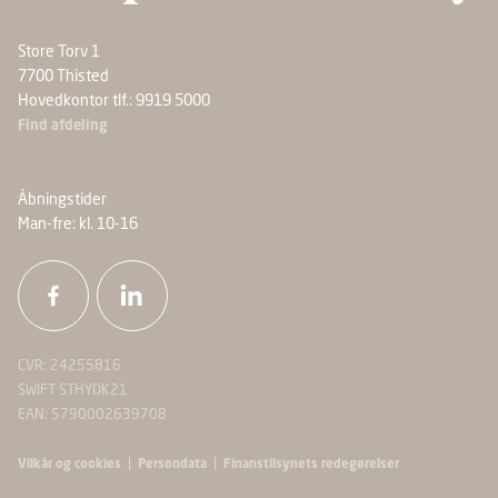
Store Torv 1
7700 Thisted
Hovedkontor tlf.: 9919 5000
Find afdeling
Åbningstider
Man-fre: kl. 10-16
CVR: 24255816
SWIFT STHYDK21
EAN: 5790002639708
|
|
Vilkår og cookies
Persondata
Finanstilsynets redegørelser