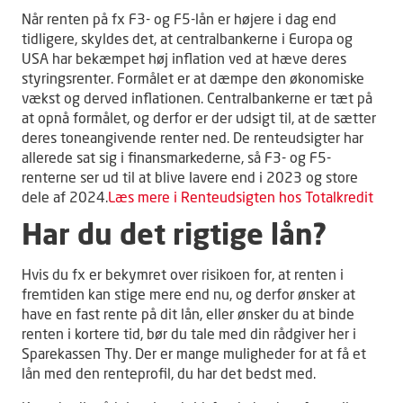
Når renten på fx F3- og F5-lån er højere i dag end
tidligere, skyldes det, at centralbankerne i Europa og
USA har bekæmpet høj inflation ved at hæve deres
styringsrenter. Formålet er at dæmpe den økonomiske
vækst og derved inflationen. Centralbankerne er tæt på
at opnå formålet, og derfor er der udsigt til, at de sætter
deres toneangivende renter ned. De renteudsigter har
allerede sat sig i finansmarkederne, så F3- og F5-
renterne ser ud til at blive lavere end i 2023 og store
dele af 2024.
Læs mere i Renteudsigten hos Totalkredit
Har du det rigtige lån?
Hvis du fx er bekymret over risikoen for, at renten i
fremtiden kan stige mere end nu, og derfor ønsker at
have en fast rente på dit lån, eller ønsker du at binde
renten i kortere tid, bør du tale med din rådgiver her i
Sparekassen Thy. Der er mange muligheder for at få et
lån med den renteprofil, du har det bedst med.