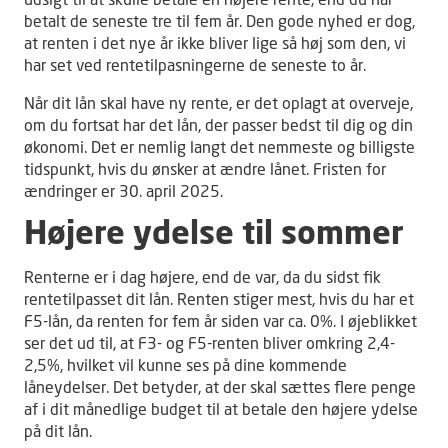
udsigt til at skulle betale en højere rente, end du har
betalt de seneste tre til fem år. Den gode nyhed er dog,
at renten i det nye år ikke bliver lige så høj som den, vi
har set ved rentetilpasningerne de seneste to år.
Når dit lån skal have ny rente, er det oplagt at overveje,
om du fortsat har det lån, der passer bedst til dig og din
økonomi. Det er nemlig langt det nemmeste og billigste
tidspunkt, hvis du ønsker at ændre lånet. Fristen for
ændringer er 30. april 2025.
Højere ydelse til sommer
Renterne er i dag højere, end de var, da du sidst fik
rentetilpasset dit lån. Renten stiger mest, hvis du har et
F5-lån, da renten for fem år siden var ca. 0%. I øjeblikket
ser det ud til, at F3- og F5-renten bliver omkring 2,4-
2,5%, hvilket vil kunne ses på dine kommende
låneydelser. Det betyder, at der skal sættes flere penge
af i dit månedlige budget til at betale den højere ydelse
på dit lån.