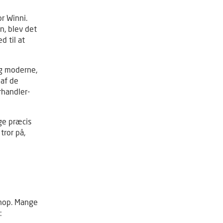
r Winni.
n, blev det
d til at
og moderne,
 af de
rhandler-
ige præcis
tror på,
shop. Mange
: