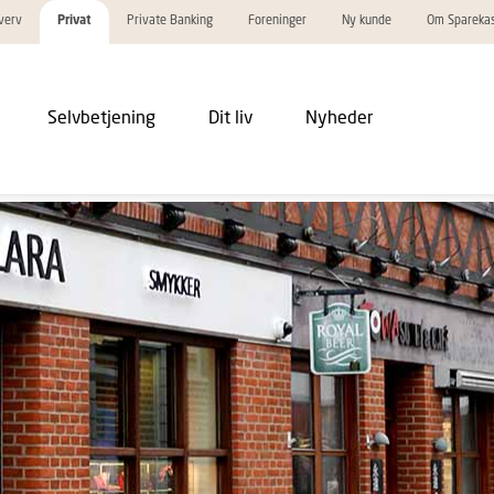
verv
Privat
Private Banking
Foreninger
Ny kunde
Om Spareka
Selvbetjening
Dit liv
Nyheder