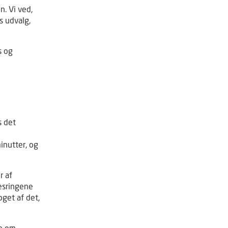
n. Vi ved,
s udvalg,
s og
s det
inutter, og
r af
sesringene
oget af det,