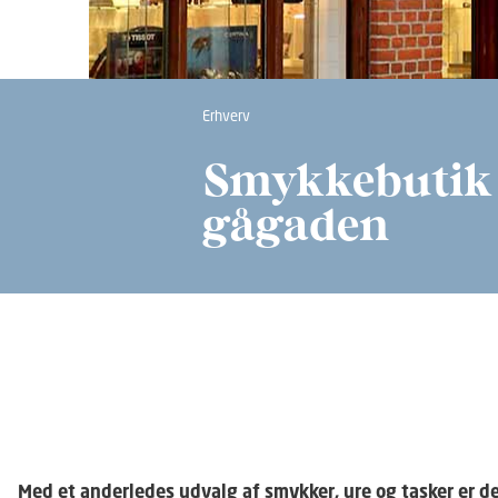
Erhverv
Smykkebutik v
gågaden
Med et anderledes udvalg af smykker, ure og tasker er d