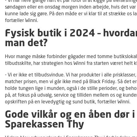
- Vi har flere gange haft et par forbi til at kigge på vielsesrin
søndagen eller en onsdag morgen inden arbejde, hvis det var 
kunne lade sig gøre. På den måde er vi klar til at strække os la
fortæller Winni.
Fysisk butik i 2024 – hvorda
man det?
Hvor mange måske forbinder gågader med tomme butikslokal
tilbudsskilte, har strategien hos Winni fra starten været helt kl
- Vi er ikke et tilbudsvindue. Vi har produkter i alle prisklasser,
matcher prisen, men vi går ikke med på Black Friday. Så det e
holde tungen lige i munden, også i de stille perioder, og beh
på, at fokus på udvalg, service og tilliden mellem os og kunde
opskriften på en levedygtig og sund butik, fortæller Winni.
Gode vilkår og en åben dør i
Sparekassen Thy