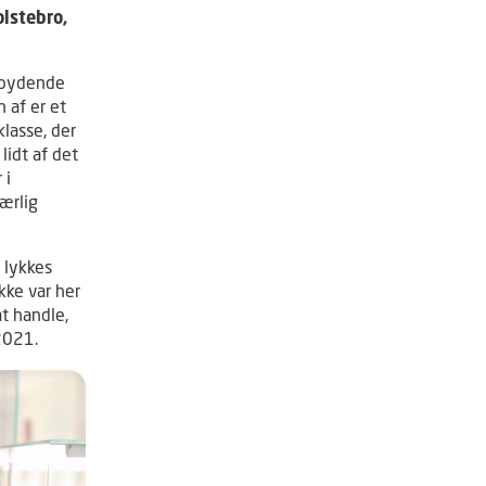
olstebro,
ndbydende
 af er et
klasse, der
lidt af det
 i
særlig
i lykkes
ikke var her
at handle,
2021.