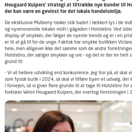
Hougaard Kuipers’ strategi at tiltrække nye kunder til H
der kan være en gevinst for det lokale handelsmiljø.
De eksklusive Mulberry-tasker står badet i lækkert lys i de i
og nyrenoverede lokaler midt i gågaden i Holstebro. Ved siden
display af smykker, der følger de nyeste trends og er i en pris
er til at gå til for de unge. Faktisk har smykke-butikken Viclara 
hele, men alligevel ikke det samme som de andre forretninger
Holstebro, der sælger smykker og ure – og det er der en helt 
grund til:
- Vi vil hellere udvikling end konkurrence. Jeg tror på, at skal v
som fysisk butik i 2024, så skal vi tilføre byen et udvalg, der 
i forvejen, så vi giver flere grunde til at tage til Holstebro for 
forklarer Winni Hougaard Kuipers, der overtog forretningen i 