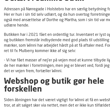
Adressen på Nørregade i Holstebro har en særlig betydning fo
Her er hun i sin tid selv udlært, og da hun overtog forretninge
også med ansættelse af Dorthe og Martha, som i sin tid var me
udlære hende.
Butikken har i 2021 fået en ordentlig tur. Inventaret er lyst 
og butikken fremstår indbydende med god plads til udstilling
mærker, som Winni har arbejdet hårdt på at få aftaler med. Fo
ret til fx Mulberry kommer ikke af sig selv:
- Vi har fået masser af nej’er på vejen mod at kunne tilbyde l
de her mærker i forretningen, men jeg er blevet ved, fordi jeg 
det er vejen frem, fortæller Winni.
Webshop og butik gør hele
forskellen
Siden åbningen har det været vigtigt for Winni at få en web
tror, at alt salget sker via nettet, men det er ikke kun tilfældet