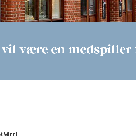
il være en medspiller 
et Winni