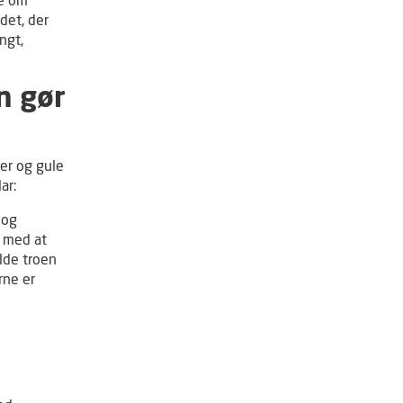
ge om
det, der
ngt,
n gør
er og gule
ar:
 og
r med at
olde troen
rne er