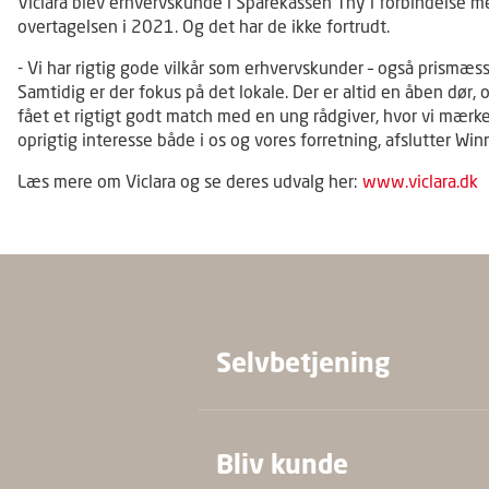
Viclara blev erhvervskunde i Sparekassen Thy i forbindelse m
overtagelsen i 2021. Og det har de ikke fortrudt.
- Vi har rigtig gode vilkår som erhvervskunder – også prismæss
Samtidig er der fokus på det lokale. Der er altid en åben dør, o
fået et rigtigt godt match med en ung rådgiver, hvor vi mærk
oprigtig interesse både i os og vores forretning, afslutter Winn
Læs mere om Viclara og se deres udvalg her:
www.viclara.dk
Selvbetjening
Bliv kunde