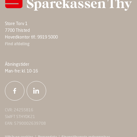
Store Torv 1
7700 Thisted
Hovedkontor tlf.: 9919 5000
Find afdeling
Åbningstider
Man-fre: kl. 10-16
CVR: 24255816
SWIFT STHYDK21
EAN: 5790002639708