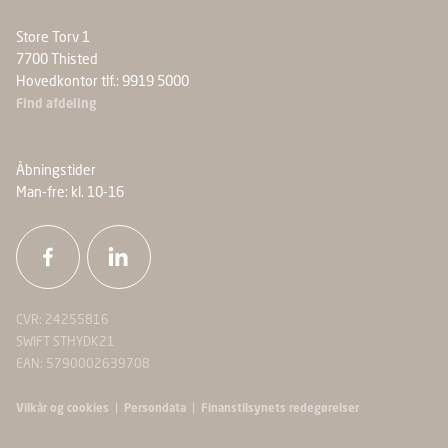
Store Torv 1
7700 Thisted
Hovedkontor tlf.: 9919 5000
Find afdeling
Åbningstider
Man-fre: kl. 10-16
CVR: 24255816
SWIFT STHYDK21
EAN: 5790002639708
|
|
Vilkår og cookies
Persondata
Finanstilsynets redegørelser